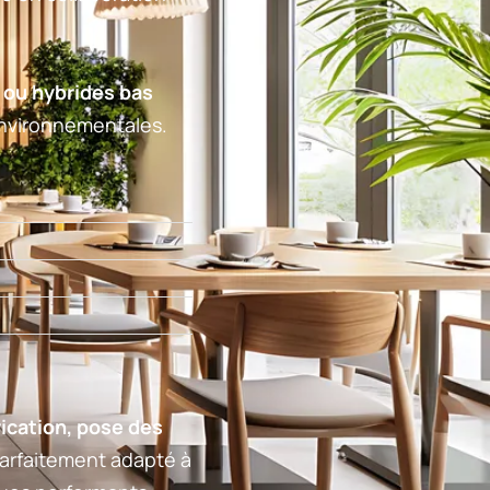
 ou hybrides bas
environnementales.
ication, pose des
 parfaitement adapté à