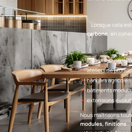
Lorsque cela est
carbone
, en cohé
locaux industriels
ateliers de produc
hangars agricoles 
bâtiments modulai
extensions évolut
Nous maîtrisons tout
modules, finitions
… 