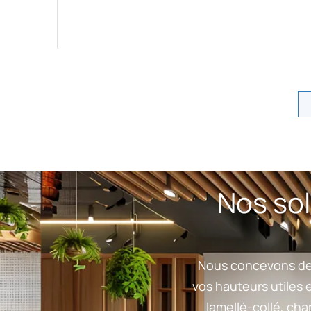
Nos sol
Nous concevons d
vos hauteurs utiles 
lamellé-collé, ch