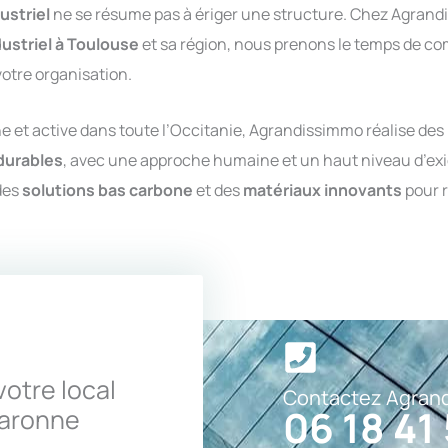
ustriel
ne se résume pas à ériger une structure. Chez Agrand
dustriel
à Toulouse
et sa région, nous prenons le temps de com
votre organisation.
et active dans toute l’Occitanie, Agrandissimmo réalise des
durables
, avec une approche humaine et un haut niveau d’ex
des
solutions bas carbone
et des
matériaux innovants
pour 
otre local
Contactez Agrand
06 18 41
Garonne