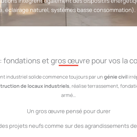
solutions intègrent également des dispositifs énergét
ée, éclairage naturel, systèmes basse consommation).
l : fondations et gros œuvre pour vos la 
nt industriel solide commence toujours par un
génie civil
irré
truction de locaux industriels
, réalise terrassement, fondat
armé…
Un gros œuvre pensé pour durer
des projets neufs comme sur des agrandissements de 