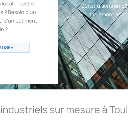
local industriel
Construisons un bât
ls ? Besoin d’un
véritablement adapt
ou d’un bâtiment
in ?
LISÉE
industriels sur mesure à Tou