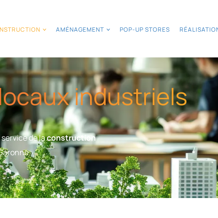
NSTRUCTION
AMÉNAGEMENT
POP-UP STORES
RÉALISATIO
locaux industriels
service de la
construction
Garonne.