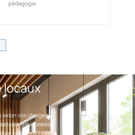
pédagogie.
e locaux
es selon vos charges,
ssatures galvanisées,
é en collaboration