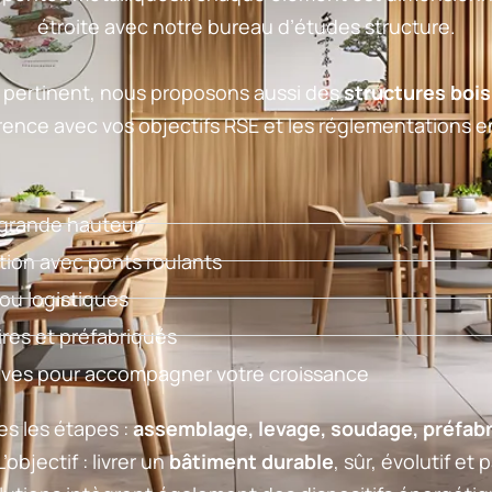
étroite avec notre bureau d’études structure.
 pertinent, nous proposons aussi des
structures bois
rence avec vos objectifs RSE et les réglementations 
 grande hauteur
tion avec ponts roulants
ou logistiques
res et préfabriqués
ives pour accompagner votre croissance
es les étapes :
assemblage, levage, soudage, préfabr
L’objectif : livrer un
bâtiment durable
, sûr, évolutif et