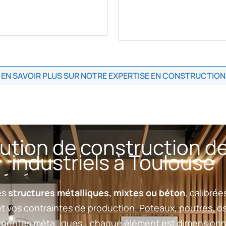
EN SAVOIR PLUS SUR NOTRE EXPERTISE EN CONSTRUCTION
ution de construction d
industriels à Toulouse
es
structures métalliques, mixtes ou béton
, calibré
et vos contraintes de production. Poteaux, poutres, o
arpentes métalliques… chaque élément est dimensionn