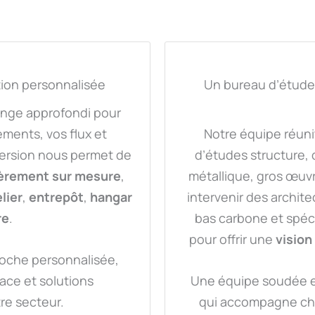
tion personnalisée
Un bureau d’études
nge approfondi pour
ments, vos flux et
Notre équipe réunit
mersion nous permet de
d’études structure, 
ièrement sur mesure
,
métallique, gros œuvr
lier
,
entrepôt
,
hangar
intervenir des archite
re
.
bas carbone et spéc
pour offrir une
vision
oche personnalisée,
ace et solutions
Une équipe soudée et
re secteur.
qui accompagne cha