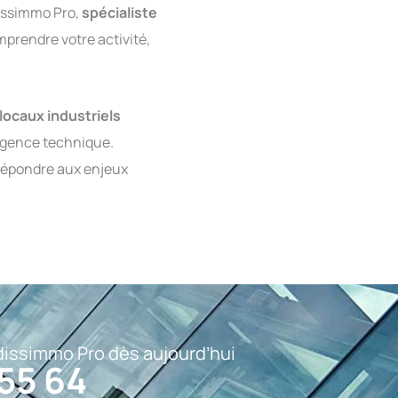
issimmo Pro,
spécialiste
prendre votre activité,
locaux industriels
igence technique.
répondre aux enjeux
issimmo Pro dès aujourd’hui
 55 64